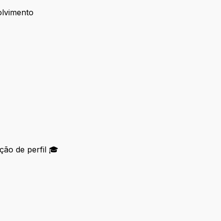
olvimento
ão de perfil 🎓
liação de perfil 🎓