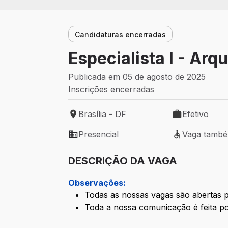
Candidaturas encerradas
Especialista I - Arq
Publicada em 05 de agosto de 2025
Inscrições encerradas
Brasília - DF
Efetivo
Local de trabalho: Brasília - DF
Tipo de vaga: 
Presencial
Vaga tamb
Modelo de trabalho: Presencial
Vaga também 
DESCRIÇÃO DA VAGA
Observações:
Todas as nossas vagas são abertas p
Toda a nossa comunicação é feita po