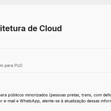
uitetura de Cloud
Efetivo
ém para PcD
para PcD
ara públicos minorizados (pessoas pretas, trans, com def
r e-mail e WhatsApp, atente-se à atualização dessas info