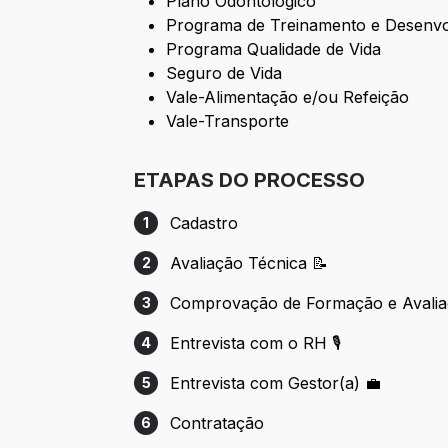
Plano Odontológico
Programa de Treinamento e Desenv
Programa Qualidade de Vida
Seguro de Vida
Vale-Alimentação e/ou Refeição
Vale-Transporte
ETAPAS DO PROCESSO
Cadastro
1
Etapa 1: Cadastro
Avaliação Técnica 📝
2
Etapa 2: Avaliação Técnica 📝
Comprovação de Formação e Avaliaç
3
Etapa 3: Comprovação de Formação e Ava
Entrevista com o RH 🎙️
4
Etapa 4: Entrevista com o RH 🎙️
Entrevista com Gestor(a) 💼
5
Etapa 5: Entrevista com Gestor(a) 💼
Contratação
6
Etapa 6: Contratação